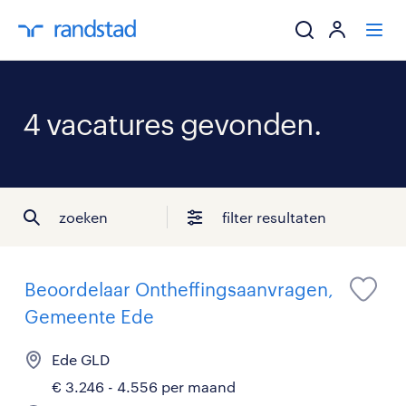
ik zoek een baa
4 vacatures gevonden.
werkgevers
mijn carrière
zoeken
filter resultaten
over randstad
Beoordelaar Ontheffingsaanvragen,
Gemeente Ede
Ede GLD
€ 3.246 - 4.556 per maand