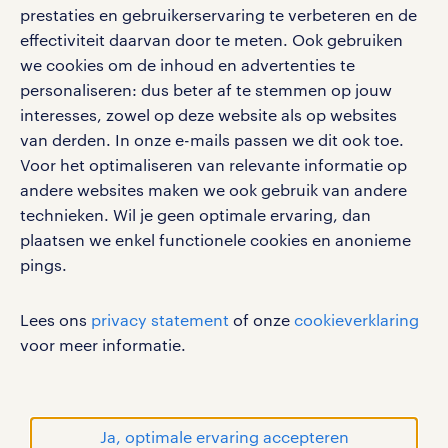
vacatures, solliciteren en inspiratie.
prestaties en gebruikerservaring te verbeteren en de
effectiviteit daarvan door te meten. Ook gebruiken
we cookies om de inhoud en advertenties te
personaliseren: dus beter af te stemmen op jouw
interesses, zowel op deze website als op websites
werken bij randstad
van derden. In onze e-mails passen we dit ook toe.
gebruikersvoorwaarden
Voor het optimaliseren van relevante informatie op
privacystatement
andere websites maken we ook gebruik van andere
cookies
technieken. Wil je geen optimale ervaring, dan
disclaimer
plaatsen we enkel functionele cookies en anonieme
pings.
sitemap
RANDSTAD, HUMAN FORWARD en SHAPING THE
Lees ons
privacy statement
of onze
cookieverklaring
WORLD OF WORK zijn geregistreerde
voor meer informatie.
handelsmerken van Randstad N.V.
© Randstad 2026
Ja, optimale ervaring accepteren