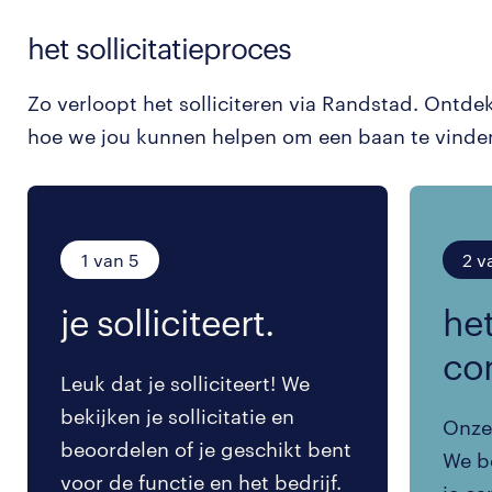
het sollicitatieproces
Zo verloopt het solliciteren via Randstad. Ontde
hoe we jou kunnen helpen om een baan te vinde
1 van 5
2 v
je solliciteert.
het
co
Leuk dat je solliciteert! We
bekijken je sollicitatie en
Onze 
beoordelen of je geschikt bent
We be
voor de functie en het bedrijf.