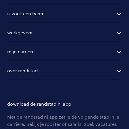
ik zoek een baan
alle vacatures
werkgevers
randstad operational
vacature aanmelden
randstad professional
mijn carriere
algemene voorwaarden
randstad digital
ontwikkeling
hr-diensten
over randstad
populaire bedrijven
communities
branches
over randstad
careers for expats
opleidingen en trainingen
hr-kenniscentrum
contact voor talent
solliciteren
download de randstad nl app
tarieven
contact voor werkgevers
arbeidsvoorwaarden
personeel gezocht
Met de randstad nl app zet je de volgende stap in je
onze vestigingen
blogs en artikelen
carrière. Bekijk je rooster of salaris, zoek vacatures
aanmelden nieuwsbrief