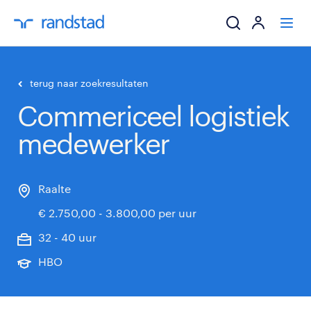
ik zoek een baa
terug naar zoekresultaten
Commericeel logistiek
werkgevers
medewerker
mijn carrière
over randstad
Raalte
€ 2.750,00 - 3.800,00 per uur
32 - 40 uur
HBO