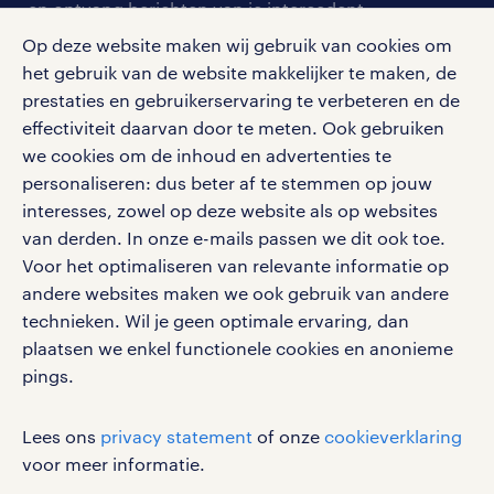
en ontvang berichten van je intercedent.
pers
salarischecker
Eenvoudig, snel en overal.
Op deze website maken wij gebruik van cookies om
klachten en misstanden
bruto-netto calculator
het gebruik van de website makkelijker te maken, de
apple app store
prestaties en gebruikerservaring te verbeteren en de
google play store
effectiviteit daarvan door te meten. Ook gebruiken
we cookies om de inhoud en advertenties te
personaliseren: dus beter af te stemmen op jouw
interesses, zowel op deze website als op websites
social media
van derden. In onze e-mails passen we dit ook toe.
Voor het optimaliseren van relevante informatie op
Volg ons voor de leukste content omtrent
andere websites maken we ook gebruik van andere
vacatures, solliciteren en inspiratie.
technieken. Wil je geen optimale ervaring, dan
plaatsen we enkel functionele cookies en anonieme
pings.
werken bij randstad
Lees ons
privacy statement
of onze
cookieverklaring
gebruikersvoorwaarden
voor meer informatie.
privacystatement