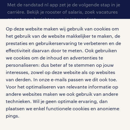
arbeidsvoorwaarden
personeel gezocht
Met de randstad nl app zet je de volgende stap in je
onze vestigingen
blogs en artikelen
carrière. Bekijk je rooster of salaris, zoek vacatures
aanmelden nieuwsbrief
en ontvang berichten van je intercedent.
pers
salarischecker
Eenvoudig, snel en overal.
Op deze website maken wij gebruik van cookies om
klachten en misstanden
bruto-netto calculator
het gebruik van de website makkelijker te maken, de
apple app store
prestaties en gebruikerservaring te verbeteren en de
google play store
effectiviteit daarvan door te meten. Ook gebruiken
we cookies om de inhoud en advertenties te
personaliseren: dus beter af te stemmen op jouw
interesses, zowel op deze website als op websites
social media
van derden. In onze e-mails passen we dit ook toe.
Voor het optimaliseren van relevante informatie op
Volg ons voor de leukste content omtrent
andere websites maken we ook gebruik van andere
vacatures, solliciteren en inspiratie.
technieken. Wil je geen optimale ervaring, dan
plaatsen we enkel functionele cookies en anonieme
pings.
werken bij randstad