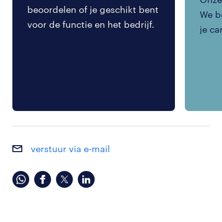
beoordelen of je geschikt bent
We be
voor de functie en het bedrijf.
je ca
verstuur via e-mail