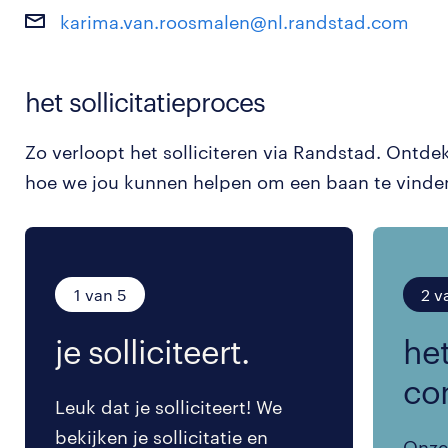
karima.van.roosmalen@nl.randstad.com
het sollicitatieproces
Zo verloopt het solliciteren via Randstad. Ontde
hoe we jou kunnen helpen om een baan te vinde
1 van 5
2 v
je solliciteert.
het
co
Leuk dat je solliciteert! We
bekijken je sollicitatie en
Onze 