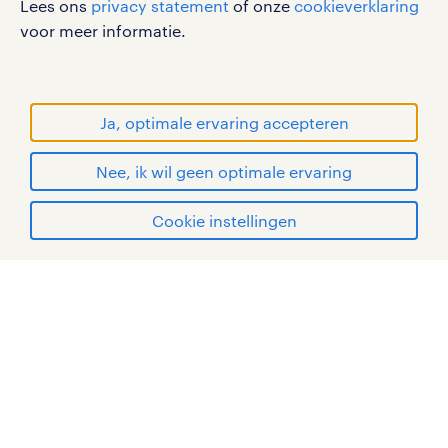
Lees ons
privacy statement
of onze
cookieverklaring
gebruikersvoorwaarden
voor meer informatie.
privacystatement
cookies
disclaimer
Ja, optimale ervaring accepteren
sitemap
Nee, ik wil geen optimale ervaring
RANDSTAD, HUMAN FORWARD en SHAPING THE
solliciteren
WORLD OF WORK zijn geregistreerde
Cookie instellingen
handelsmerken van Randstad N.V.
mijn randstad
© Randstad 2026