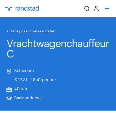
ik zoek een baa
terug naar zoekresultaten
Vrachtwagenchauffeur
werkgevers
C
mijn carrière
over randstad
Schiedam
€ 17,31 - 18,41 per uur
40 uur
Basisonderwijs