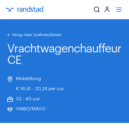
ik zoek een baa
terug naar zoekresultaten
Vrachtwagenchauffeur
werkgevers
CE
mijn carrière
over randstad
Middelburg
€ 16,41 - 20,24 per uur
32 - 40 uur
VMBO/MAVO