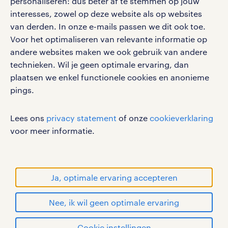
personaliseren: dus beter af te stemmen op jouw
interesses, zowel op deze website als op websites
social media
van derden. In onze e-mails passen we dit ook toe.
Voor het optimaliseren van relevante informatie op
Volg ons voor de leukste content omtrent
andere websites maken we ook gebruik van andere
vacatures, solliciteren en inspiratie.
technieken. Wil je geen optimale ervaring, dan
plaatsen we enkel functionele cookies en anonieme
pings.
werken bij randstad
Lees ons
privacy statement
of onze
cookieverklaring
gebruikersvoorwaarden
voor meer informatie.
privacystatement
cookies
disclaimer
Ja, optimale ervaring accepteren
sitemap
Nee, ik wil geen optimale ervaring
RANDSTAD, HUMAN FORWARD en SHAPING THE
solliciteren
WORLD OF WORK zijn geregistreerde
Cookie instellingen