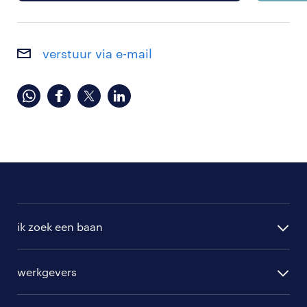
verstuur via e-mail
ik zoek een baan
alle vacatures
werkgevers
randstad operational