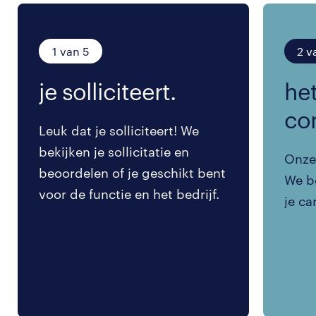
1 van 5
2 v
je solliciteert.
het
co
Leuk dat je solliciteert! We
bekijken je sollicitatie en
Onze 
beoordelen of je geschikt bent
We be
voor de functie en het bedrijf.
je ca