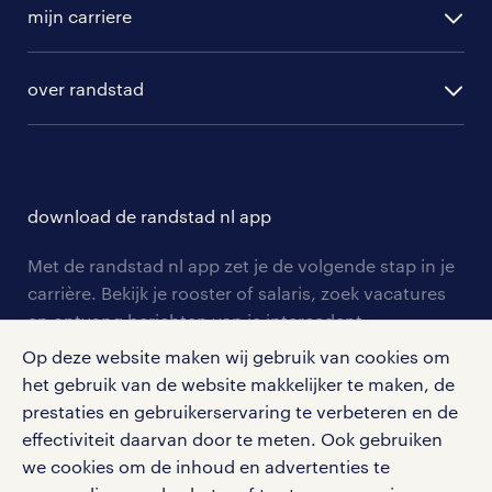
vacature aanmelden
randstad professional
mijn carriere
algemene voorwaarden
randstad digital
ontwikkeling
hr-diensten
over randstad
populaire bedrijven
communities
branches
over randstad
careers for expats
opleidingen en trainingen
hr-kenniscentrum
contact voor talent
solliciteren
download de randstad nl app
tarieven
contact voor werkgevers
arbeidsvoorwaarden
personeel gezocht
Met de randstad nl app zet je de volgende stap in je
onze vestigingen
blogs en artikelen
carrière. Bekijk je rooster of salaris, zoek vacatures
aanmelden nieuwsbrief
en ontvang berichten van je intercedent.
pers
salarischecker
Eenvoudig, snel en overal.
Op deze website maken wij gebruik van cookies om
klachten en misstanden
bruto-netto calculator
het gebruik van de website makkelijker te maken, de
apple app store
prestaties en gebruikerservaring te verbeteren en de
google play store
effectiviteit daarvan door te meten. Ook gebruiken
we cookies om de inhoud en advertenties te