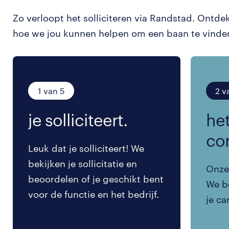
Zo verloopt het solliciteren via Randstad. Ontde
hoe we jou kunnen helpen om een baan te vinde
1 van 5
2 v
je solliciteert.
het
co
Leuk dat je solliciteert! We
bekijken je sollicitatie en
Onze 
beoordelen of je geschikt bent
We be
voor de functie en het bedrijf.
je ca