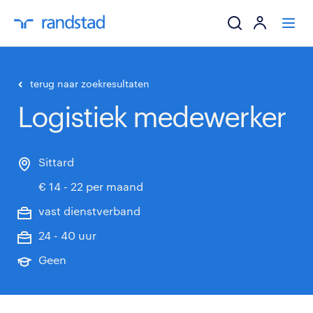
ik zoek een baa
terug naar zoekresultaten
Logistiek medewerker
werkgevers
mijn carrière
Sittard
€ 14 - 22 per maand
over randstad
vast dienstverband
24 - 40 uur
Geen