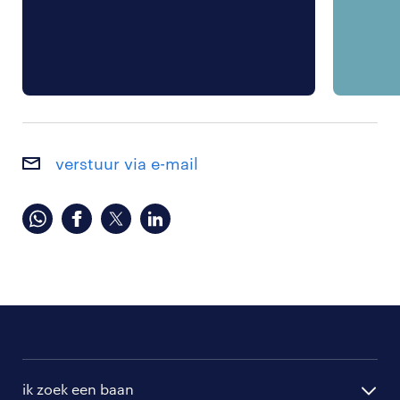
verstuur via e-mail
ik zoek een baan