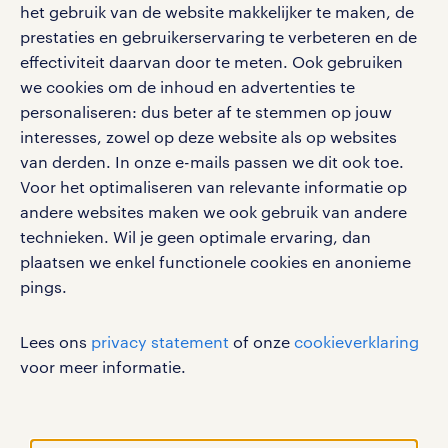
bruto-netto calculator
apple app store
het gebruik van de website makkelijker te maken, de
prestaties en gebruikerservaring te verbeteren en de
google play store
effectiviteit daarvan door te meten. Ook gebruiken
we cookies om de inhoud en advertenties te
personaliseren: dus beter af te stemmen op jouw
interesses, zowel op deze website als op websites
social media
van derden. In onze e-mails passen we dit ook toe.
Voor het optimaliseren van relevante informatie op
Volg ons voor de leukste content omtrent
andere websites maken we ook gebruik van andere
vacatures, solliciteren en inspiratie.
technieken. Wil je geen optimale ervaring, dan
plaatsen we enkel functionele cookies en anonieme
pings.
werken bij randstad
Lees ons
privacy statement
of onze
cookieverklaring
gebruikersvoorwaarden
voor meer informatie.
privacystatement
cookies
disclaimer