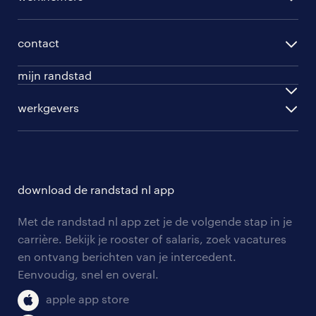
per functie
opleidingen
per vakgebied
contact
beroepskeuzetest
per topwerkgever
mijn randstad
werknemers
english speakers
inloggen
werkgevers
werkgevers
work for ukraine
inschrijven
personeel gezocht
vacature aanmelden
download de randstad nl app
nieuwsbrief
Met de randstad nl app zet je de volgende stap in je
algemene voorwaarden
carrière. Bekijk je rooster of salaris, zoek vacatures
en ontvang berichten van je intercedent.
Eenvoudig, snel en overal.
apple app store