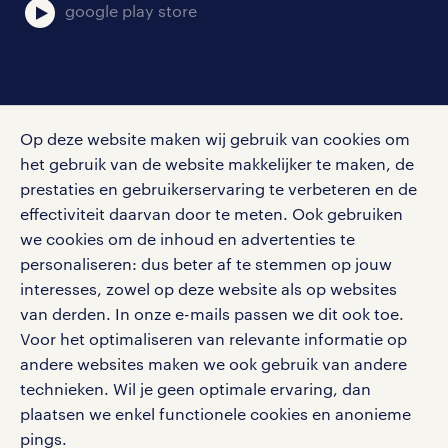
google play store
social media
Op deze website maken wij gebruik van cookies om
Volg ons voor de leukste content omtrent
het gebruik van de website makkelijker te maken, de
vacatures, solliciteren en inspiratie.
prestaties en gebruikerservaring te verbeteren en de
effectiviteit daarvan door te meten. Ook gebruiken
we cookies om de inhoud en advertenties te
personaliseren: dus beter af te stemmen op jouw
interesses, zowel op deze website als op websites
werken bij randstad
van derden. In onze e-mails passen we dit ook toe.
gebruikersvoorwaarden
Voor het optimaliseren van relevante informatie op
privacystatement
andere websites maken we ook gebruik van andere
cookies
technieken. Wil je geen optimale ervaring, dan
disclaimer
plaatsen we enkel functionele cookies en anonieme
pings.
sitemap